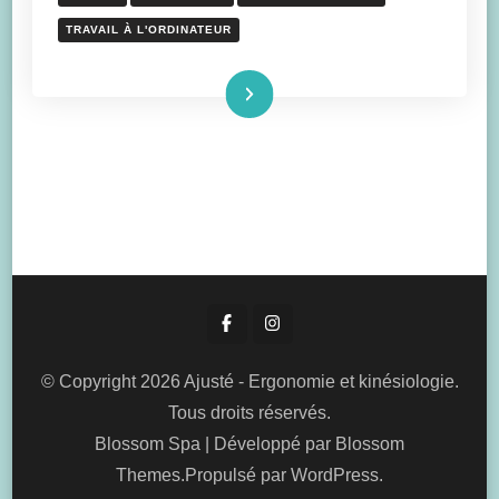
TRAVAIL À L'ORDINATEUR
Lire la suite
© Copyright 2026
Ajusté - Ergonomie et kinésiologie
.
Tous droits réservés.
Blossom Spa | Développé par
Blossom
Themes
.Propulsé par
WordPress
.